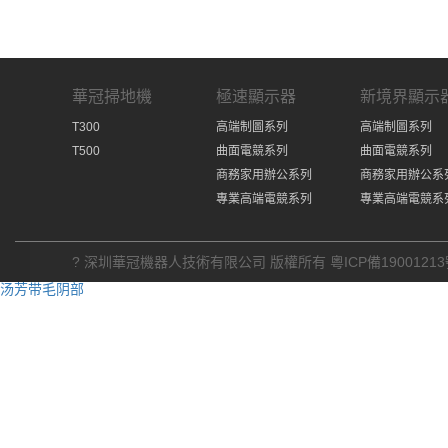
華冠掃地機
極速顯示器
新境界顯示
T300
高端制圖系列
高端制圖系列
T500
曲面電競系列
曲面電競系列
商務家用辦公系列
商務家用辦公系
專業高端電競系列
專業高端電競系
? 深圳華冠機器人技術有限公司 版權所有
粵ICP備19001213
汤芳带毛阴部