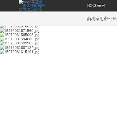
HOGO華冠
商務家用辦公系