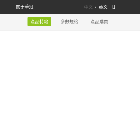
點
關于華冠
中文
英文
/
產品特點
參數規格
產品購買