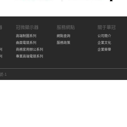
器
冠微顯示器
服務網點
關于華冠
高端制圖系列
網點查詢
公司簡介
曲面電競系列
服務政策
企業文化
列
商務家用辦公系列
企業榮譽
列
專業高端電競系列
號-1