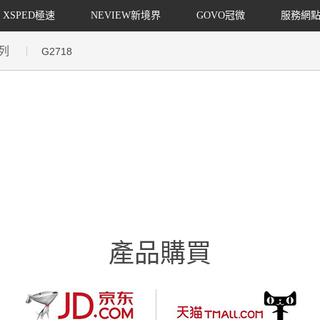
XSPED極速
NEVIEW新境界
GOVO冠微
服務網
列
G2718
產品購買