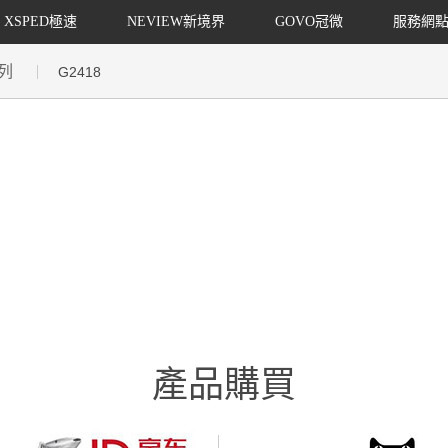
XSPED極速
NEVIEW新境界
GOVO冠微
服務網
列
G2418
產品購買