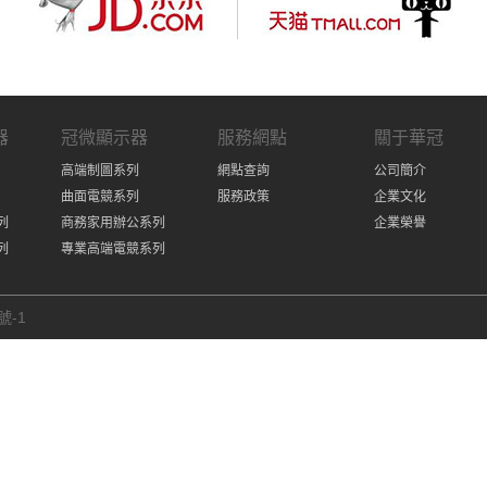
器
冠微顯示器
服務網點
關于華冠
高端制圖系列
網點查詢
公司簡介
曲面電競系列
服務政策
企業文化
列
商務家用辦公系列
企業榮譽
列
專業高端電競系列
號-1