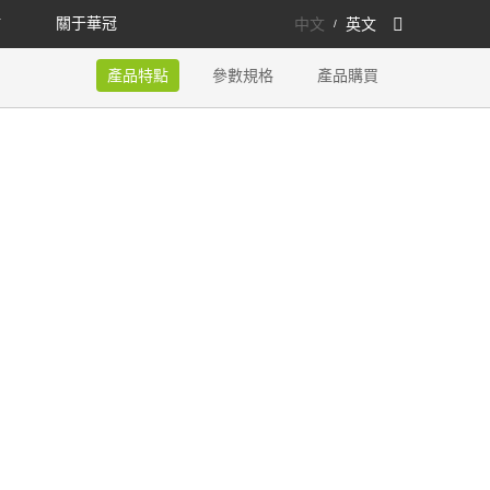
點
關于華冠
中文
英文
/
產品特點
參數規格
產品購買