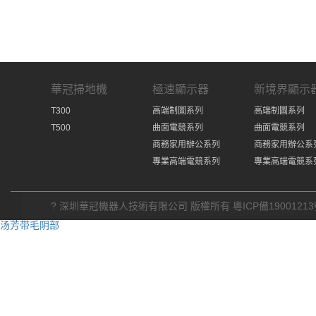
華冠掃地機
極速顯示器
新境界顯示
T300
高端制圖系列
高端制圖系列
T500
曲面電競系列
曲面電競系列
商務家用辦公系列
商務家用辦公系
專業高端電競系列
專業高端電競系
? 深圳華冠機器人技術有限公司 版權所有
粵ICP備19001213
汤芳带毛阴部