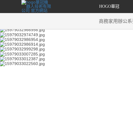
HOGO華冠
商務家用辦公系