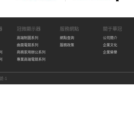
器
冠微顯示器
服務網點
關于華冠
高端制圖系列
網點查詢
公司簡介
曲面電競系列
服務政策
企業文化
列
商務家用辦公系列
企業榮譽
列
專業高端電競系列
號-1