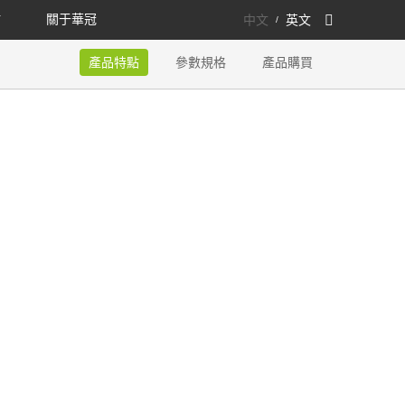
點
關于華冠
中文
英文
/
產品特點
參數規格
產品購買