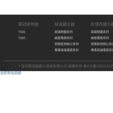
華冠掃地機
極速顯示器
新境界顯示
T300
高端制圖系列
高端制圖系列
T500
曲面電競系列
曲面電競系列
商務家用辦公系列
商務家用辦公系
專業高端電競系列
專業高端電競系
? 深圳華冠機器人技術有限公司 版權所有
粵ICP備19001213
汤芳带毛阴部