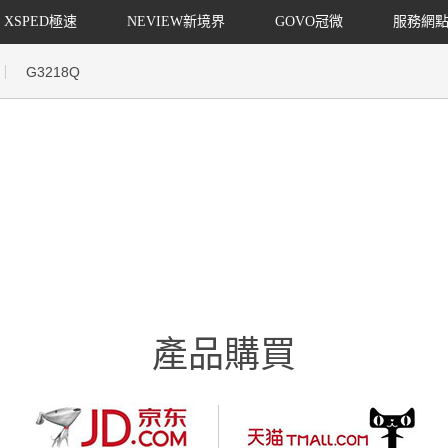
XSPED極速
NEVIEW新境界
GOVO冠微
服務網
G3218Q
產品購買